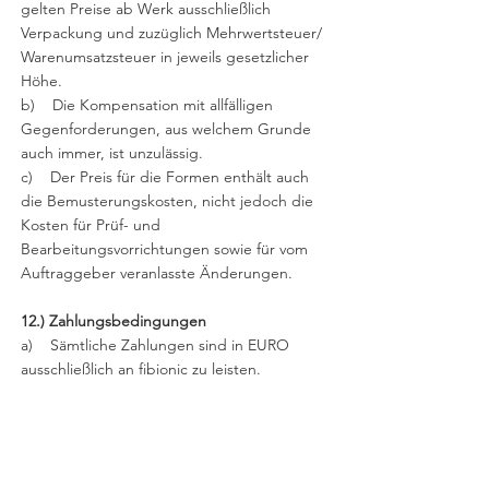
gelten Preise ab Werk ausschließlich
Verpackung und zuzüglich Mehrwertsteuer/
Warenumsatzsteuer in jeweils gesetzlicher
Höhe.
b) Die Kompensation mit allfälligen
Gegenforderungen, aus welchem Grunde
auch immer, ist unzulässig.
c) Der Preis für die Formen enthält auch
die Bemusterungskosten, nicht jedoch die
Kosten für Prüf- und
Bearbeitungsvorrichtungen sowie für vom
Auftraggeber veranlasste Änderungen.
12.) Zahlungsbedingungen
a) Sämtliche Zahlungen sind in EURO
ausschließlich an fibionic zu leisten.
b) Falls nichts anderes vereinbart, ist der
Kaufpreis
i. für Formen mit 50 % bei
Auftragsbestätigung sowie 50 % 30 Tage